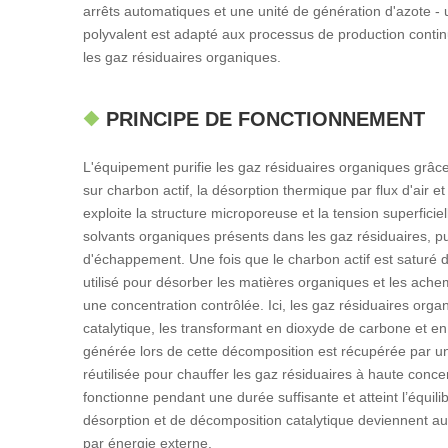
arrêts automatiques et une unité de génération d'azote -
polyvalent est adapté aux processus de production continus 
les gaz résiduaires organiques.
PRINCIPE DE FONCTIONNEMENT
L'équipement purifie les gaz résiduaires organiques grâc
sur charbon actif, la désorption thermique par flux d'air et 
exploite la structure microporeuse et la tension superficie
solvants organiques présents dans les gaz résiduaires, pur
d'échappement. Une fois que le charbon actif est saturé d
utilisé pour désorber les matières organiques et les achem
une concentration contrôlée. Ici, les gaz résiduaires or
catalytique, les transformant en dioxyde de carbone et en
générée lors de cette décomposition est récupérée par u
réutilisée pour chauffer les gaz résiduaires à haute conce
fonctionne pendant une durée suffisante et atteint l’équil
désorption et de décomposition catalytique deviennent au
par énergie externe.