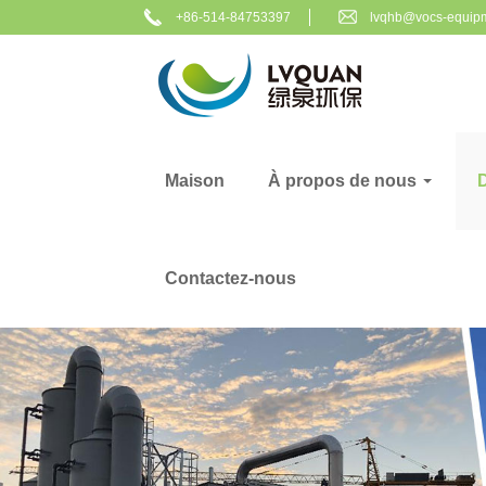
+86-514-84753397
lvqhb@vocs-equip
Maison
À propos de nous
Contactez-nous