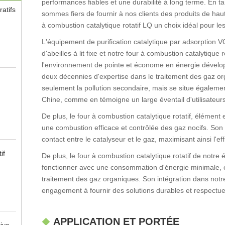
performances fiables et une durabilité à long terme. En t
atifs
sommes fiers de fournir à nos clients des produits de haute
à combustion catalytique rotatif LQ un choix idéal pour le
L'équipement de purification catalytique par adsorption 
d'abeilles à lit fixe et notre four à combustion catalytique 
l'environnement de pointe et économe en énergie dévelop
deux décennies d'expertise dans le traitement des gaz o
seulement la pollution secondaire, mais se situe égalemen
Chine, comme en témoigne un large éventail d'utilisateurs 
De plus, le four à combustion catalytique rotatif, éléme
une combustion efficace et contrôlée des gaz nocifs. Son
contact entre le catalyseur et le gaz, maximisant ainsi l'effi
if
De plus, le four à combustion catalytique rotatif de no
fonctionner avec une consommation d'énergie minimale, ce 
traitement des gaz organiques. Son intégration dans notre
engagement à fournir des solutions durables et respectue
APPLICATION ET PORTÉE
ive