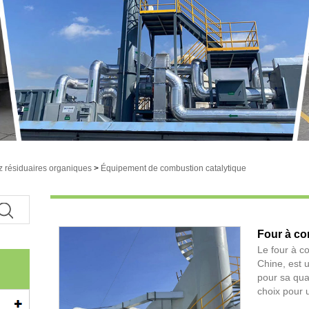
z résiduaires organiques
>
Équipement de combustion catalytique
Four à co
Le four à c
Chine, est u
pour sa qual
choix pour u