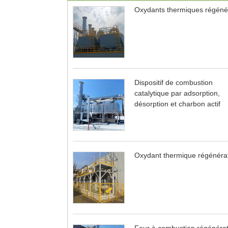
Oxydants thermiques régénér
Dispositif de combustion
catalytique par adsorption,
désorption et charbon actif
Oxydant thermique régénérat
Four à combustion régénérat