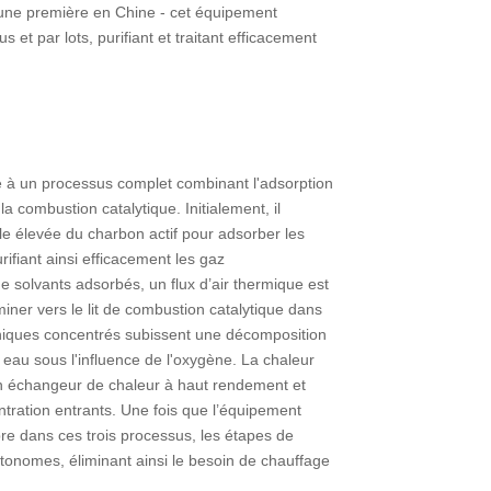
 une première en Chine - cet équipement
et par lots, purifiant et traitant efficacement
e à un processus complet combinant l'adsorption
la combustion catalytique. Initialement, il
lle élevée du charbon actif pour adsorber les
ifiant ainsi efficacement les gaz
e solvants adsorbés, un flux d’air thermique est
iner vers le lit de combustion catalytique dans
ganiques concentrés subissent une décomposition
 eau sous l'influence de l'oxygène. La chaleur
n échangeur de chaleur à haut rendement et
ntration entrants. Une fois que l’équipement
ibre dans ces trois processus, les étapes de
tonomes, éliminant ainsi le besoin de chauffage