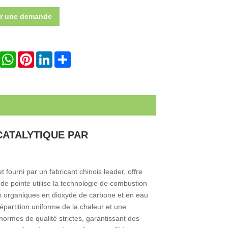
r une demande
ook
X
WhatsApp
Pinterest
LinkedIn
Share
CATALYTIQUE PAR
 fourni par un fabricant chinois leader, offre
 de pointe utilise la technologie de combustion
res organiques en dioxyde de carbone et en eau
répartition uniforme de la chaleur et une
ormes de qualité strictes, garantissant des