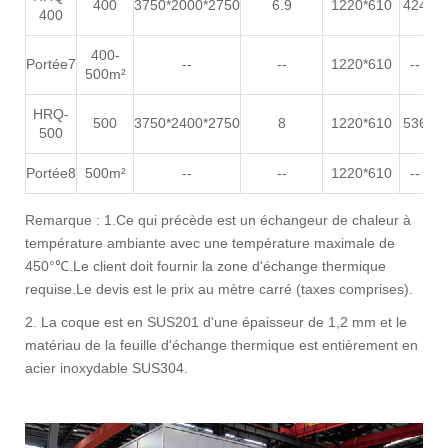
400
3750*2000*2750
6.9
1220*610
424
2
400
400-
Portée7
--
--
1220*610
--
500m²
HRQ-
500
3750*2400*2750
8
1220*610
536
3
500
Portée8
500m²
--
--
1220*610
--
Remarque : 1.Ce qui précède est un échangeur de chaleur à
température ambiante avec une température maximale de
450°℃.Le client doit fournir la zone d'échange thermique
requise.Le devis est le prix au mètre carré (taxes comprises).
2. La coque est en SUS201 d'une épaisseur de 1,2 mm et le
matériau de la feuille d'échange thermique est entièrement en
acier inoxydable SUS304.