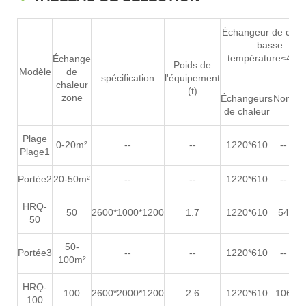
Échangeur de chal
basse
température≤45
Échange
Poids de
Modèle
de
spécification
l'équipement
chaleur
(t)
Po
zone
Échangeurs
Non.
(
de chaleur
Plage
0-20m²
--
--
1220*610
--
Plage1
Portée2
20-50m²
--
--
1220*610
--
HRQ-
50
2600*1000*1200
1.7
1220*610
54
3
50
50-
Portée3
--
--
1220*610
--
100m²
HRQ-
100
2600*2000*1200
2.6
1220*610
106
7
100