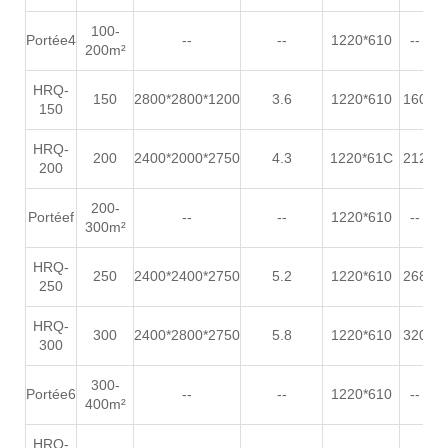
100-
Portée4
--
--
1220*610
--
200m²
HRQ-
150
2800*2800*1200
3.6
1220*610
160
1
150
HRQ-
200
2400*2000*2750
4.3
1220*61C
212
1
200
200-
Portéef
--
--
1220*610
--
300m²
HRQ-
250
2400*2400*2750
5.2
1220*610
268
1
250
HRQ-
300
2400*2800*2750
5.8
1220*610
320
2
300
300-
Portée6
--
--
1220*610
--
400m²
HRQ-