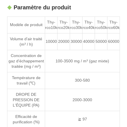
Paramètre du produit
Thy-
Thy-
Thy-
Thy-
Thy-
Thy-
Modèle de produit
rco10k
rco20k
rco30k
rco40k
rco50k
rco60k
Volume d'air traité
10000
20000
30000
40000
50000
60000
(m³ / h)
Concentration de
gaz d'échappement
100-3500 mg / m³ (gaz mixte)
traitée (mg / m³)
Température de
300-580
travail (℃)
DROPE DE
PRESSION DE
2000-3000
L'ÉQUIPE (PA)
Efficacité de
≧ 97
purification (%)